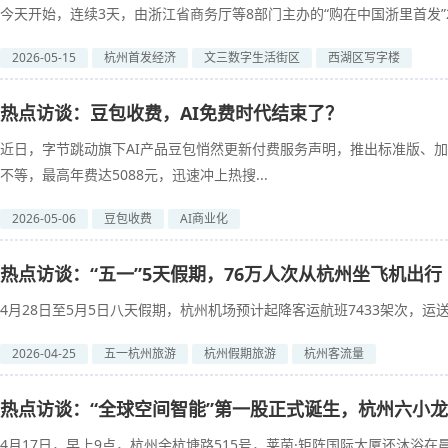
今天开始，连续3天，由浙江省商务厅等8部门主办的“购在中国浙里首发”2
2026-05-15
杭州首发经济
文三数字生活街区
西湖区写字楼
热点访谈：豆包收费，AI免费时代结束了？
近日，字节跳动旗下AI产品豆包悄然更新付费服务声明，推出标准版、加强
不等，最高年费达5088元，迅速冲上热搜...
2026-05-06
豆包收费
AI商业化
热点访谈：“五一”5天假期，76万人次从杭州坐飞机出行
4月28日至5月5日八天假期，杭州机场预计起降客运航班7433架次，运送旅
2026-04-25
五一杭州旅游
杭州假期旅游
杭州客流量
热点访谈：“全球空间智能”第一股正式诞生，杭州六小
4月17日，早上9点，杭州余杭塘路515号，莱茵·矩阵国际大厦还沐浴