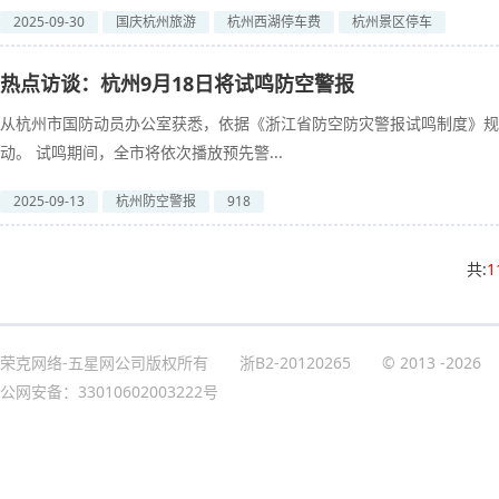
2025-09-30
国庆杭州旅游
杭州西湖停车费
杭州景区停车
热点访谈：杭州9月18日将试鸣防空警报
从杭州市国防动员办公室获悉，依据《浙江省防空防灾警报试鸣制度》规
动。 试鸣期间，全市将依次播放预先警...
2025-09-13
杭州防空警报
918
共:
1
荣克网络-五星网公司版权所有
浙B2-20120265
© 2013
-2026
公网安备：33010602003222号