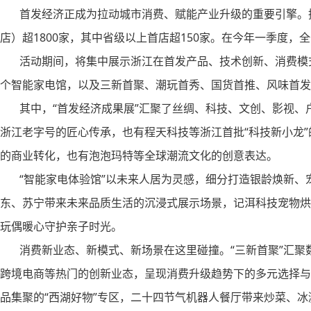
首发经济正成为拉动城市消费、赋能产业升级的重要引擎。据统
店）超1800家，其中省级以上首店超150家。在今年一季度，
活动期间，将集中展示浙江在首发产品、技术创新、消费模式
个智能家电馆，以及三新首聚、潮玩首秀、国货首推、风味首发
其中，“首发经济成果展”汇聚了丝绸、科技、文创、影视、
浙江老字号的匠心传承，也有程天科技等浙江首批“科技新小龙”
的商业转化，也有泡泡玛特等全球潮流文化的创意表达。
“智能家电体验馆”以未来人居为灵感，细分打造银龄焕新、
东、苏宁带来未来品质生活的沉浸式展示场景，记洱科技宠物烘干箱
玩偶暖心守护亲子时光。
消费新业态、新模式、新场景在这里碰撞。“三新首聚”汇聚
跨境电商等热门的创新业态，呈现消费升级趋势下的多元选择与
品集聚的“西湖好物”专区，二十四节气机器人餐厅带来炒菜、