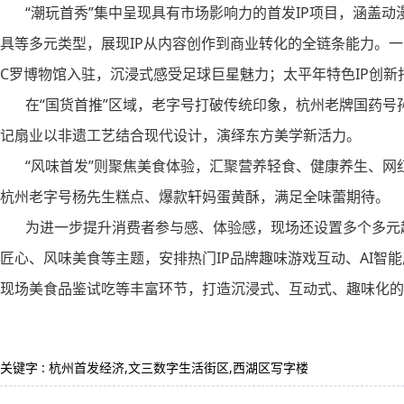
“潮玩首秀”集中呈现具有市场影响力的首发IP项目，涵盖动
具等多元类型，展现IP从内容创作到商业转化的全链条能力。一
C罗博物馆入驻，沉浸式感受足球巨星魅力；太平年特色IP创新
在“国货首推”区域，老字号打破传统印象，杭州老牌国药号
记扇业以非遗工艺结合现代设计，演绎东方美学新活力。
“风味首发”则聚焦美食体验，汇聚营养轻食、健康养生、网
杭州老字号杨先生糕点、爆款轩妈蛋黄酥，满足全味蕾期待。
为进一步提升消费者参与感、体验感，现场还设置多个多元趣
匠心、风味美食等主题，安排热门IP品牌趣味游戏互动、AI智
现场美食品鉴试吃等丰富环节，打造沉浸式、互动式、趣味化的
关键字 : 杭州首发经济,文三数字生活街区,西湖区写字楼