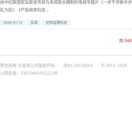
由中纪委国家监委宣传部与央视联合摄制的电视专题片《一步不停歇半步
乱为民》《严惩政商勾连...
2026-01-12
反腐
纪检监察机关
共:
340
荣克网络-五星网公司版权所有
浙B2-20120265
© 2013
-2026
公网安备：33010602003222号