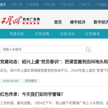
首页
户外广告
广告商情
广告公司
广告人名片
广告人才
广告服务
首页
楼宇经济
数字经
党建动态
红色经典
红色活动
红色解读
党建动态：绍兴上虞“党员春训”：把课堂搬到田间地头
近日，绍兴市上虞区章镇镇党委党校热闹不已，2026年度上虞区“党课下基
2026-03-09
党员春训
红色传承：今天我们如何学雷锋？
三月杭城，春风送暖。 3月4日下午，吴山脚下的雷锋广场上人头攒动