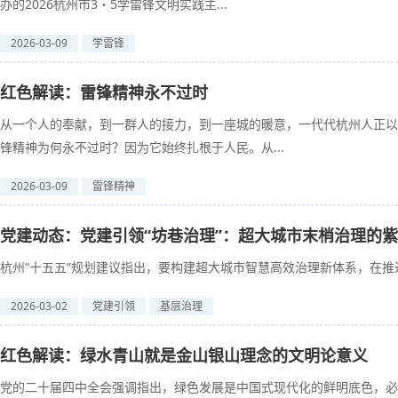
办的2026杭州市3・5学雷锋文明实践主...
2026-03-09
学雷锋
红色解读：雷锋精神永不过时
从一个人的奉献，到一群人的接力，到一座城的暖意，一代代杭州人正以
锋精神为何永不过时？因为它始终扎根于人民。从...
2026-03-09
雷锋精神
党建动态：党建引领“坊巷治理”：超大城市末梢治理的
杭州“十五五”规划建议指出，要构建超大城市智慧高效治理新体系，在推进
2026-03-02
党建引领
基层治理
红色解读：绿水青山就是金山银山理念的文明论意义
党的二十届四中全会强调指出，绿色发展是中国式现代化的鲜明底色，必