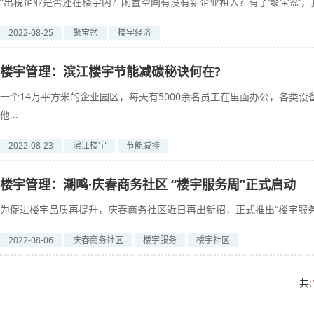
“出税企业是否还在楼宇内？闲置空间有没有新企业租入？有了‘聚宝盆’，我
2022-08-25
聚宝盆
楼宇经济
楼宇管理：滨江楼宇节能减碳秘诀何在?
一个14万平方米的企业园区，每天有5000余名员工在里面办公，各类设
他...
2022-08-23
滨江楼宇
节能减排
楼宇管理：潮鸣·庆春商务社区 “楼宇服务周”正式启动
为促进楼宇品质再提升，庆春商务社区近日再出新招，正式推出“楼宇服务周”
2022-08-06
庆春商务社区
楼宇服务
楼宇社区
共: