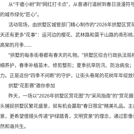
从“干瘪小树”到“网红打卡点”，从普通行道树到春日浪漫符号
的城市绿化“匠心”。
活动现场，由拱墅区城管部门精心制作的“2026年拱墅区赏花
天还有更多“花事”：运河边的樱花、武林路和莫干山路的帚形
高架的月季……
“拱墅的每条街巷都有春天的礼物。”拱墅区综合行政执法局
细养护，春季补植苗木、修剪整形；夏季抗旱防汛、防治病虫；
力。正是这份“四季不间断”的守护，让街头巷尾的花树年年绽放
拱墅“花影赛”邀你参加
昨天，一场以“2026年拱墅区赏花图”为“采风指南”的“赏花
头捕捉拱墅区繁花盛景，就有机会赢取“春日限定”精美礼品。
景，更希望借镜头传递“护绿踏青，文明赏景”的理念，通过影
然和谐共生。