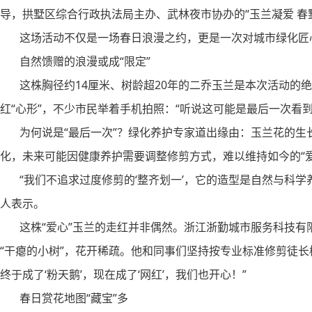
导，拱墅区综合行政执法局主办、武林夜市协办的“玉兰凝爱 春墅
这场活动不仅是一场春日浪漫之约，更是一次对城市绿化匠
自然馈赠的浪漫或成“限定”
这株胸径约14厘米、树龄超20年的二乔玉兰是本次活动的绝
红“心形”，不少市民举着手机拍照：“听说这可能是最后一次看到
为何说是“最后一次”？绿化养护专家道出缘由：玉兰花的生
化，未来可能因健康养护需要调整修剪方式，难以维持如今的“爱
“我们不追求过度修剪的‘整齐划一’，它的造型是自然与科学
人表示。
这株“爱心”玉兰的走红并非偶然。浙江浙勤城市服务科技有
“干瘪的小树”，花开稀疏。他和同事们坚持按专业标准修剪徒长
终于成了‘粉天鹅’，现在成了‘网红’，我们也开心！”
春日赏花地图“藏宝”多