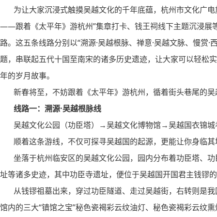
为让大家沉浸式触摸吴越文化的千年底蕴，杭州市文化广电旅
——跟着《太平年》游杭州”集章打卡、钱王祠线下主题沉浸展
路。这五条线路分别以“溯源·吴越根脉、禅意·吴越文脉、慢赏·
题，串联起五代十国至南宋的诸多历史遗迹，让大家可以轻松实
年的岁月故事。
新春将至，不妨跟着《太平年》游杭州，循着街头巷尾的吴越
线路一：溯源·吴越根脉线
吴越文化公园（功臣塔）→吴越文化博物馆→吴越国衣锦城
顺着这条游线，不仅可探寻吴越国的起源，更能让你身临其
坐落于杭州临安区的吴越文化公园，园内分布着功臣塔、功臣
址等诸多史迹，其中功臣寺遗址，便位于吴越国开国君主钱镠的
从钱镠祖墓出来，穿过功臣隧道、走过吴越街，右转则是我国
馆内的三大“镇馆之宝”秘色瓷褐彩云纹油灯、秘色瓷褐彩云纹