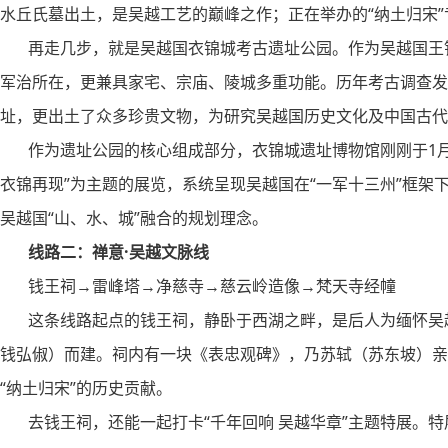
水丘氏墓出土，是吴越工艺的巅峰之作；正在举办的“纳土归宋
再走几步，就是吴越国衣锦城考古遗址公园。作为吴越国王钱
军治所在，更兼具家宅、宗庙、陵城多重功能。历年考古调查发
址，更出土了众多珍贵文物，为研究吴越国历史文化及中国古代
作为遗址公园的核心组成部分，衣锦城遗址博物馆刚刚于1月2
衣锦再现”为主题的展览，系统呈现吴越国在“一军十三州”框架
吴越国“山、水、城”融合的规划理念。
线路二：禅意·吴越文脉线
钱王祠→雷峰塔→净慈寺→慈云岭造像→梵天寺经幢
这条线路起点的钱王祠，静卧于西湖之畔，是后人为缅怀吴越
钱弘俶）而建。祠内有一块《表忠观碑》，乃苏轼（苏东坡）亲
“纳土归宋”的历史贡献。
去钱王祠，还能一起打卡“千年回响 吴越华章”主题特展。特展