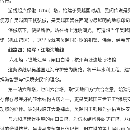
传奇。
游线起点保俶（chù）塔，始建于吴越国时期，民间传说是吴
便源自吴越国王钱弘俶，是吴越国留在西湖边最鲜明的地标印记
保俶塔下，便是断桥。站在桥上远眺湖光，可遥想当年吴越国
馆（孤山馆区），这里收藏有吴越国时期的铜镜、佛像、经卷等
线路四：映晖・江塔海塘线
六和塔→钱塘江畔→闸口白塔→杭州海塘遗址博物馆
这条游线以吴越国江海守护史为脉络，将千年水利工程、建筑
捍海智慧与“保境安民”的理念。
第一站六和塔，也叫六合塔，取“天地四方”六合之意，始建于
存保存最完好的砖木结构古塔之一，更是吴越国三世五王“保境
功绩的延伸。彼时钱塘江大潮肆虐，吴越国王钱镠为护佑百姓安
与六和塔遥遥相望的闸口白塔，为仿木结构楼阁式石塔，八面
湛的造塔技艺。虽塔身未留存具体纪年，但在塔的第九层西南面