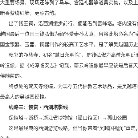
大重要场景，现场还陈列了马车、宫廷礼器等道具实物，以及上
暗香萦绕红墙，更添古韵。
出了钱王祠，沿西湖缓步前行，便能看到雷峰塔。塔内没有传
越国最后一位国王钱弘俶为缅怀爱妻孙太真，曾将此塔命名为“
国金银器、玉器、铜器制作的较高工艺水平，是了解吴越国历史
毗邻的净慈寺，初名“慧日永明院”，是钱弘俶为高僧永明延
岭造像，据《咸淳临安志》记载，慈云岭造像最早应该是后晋天
候雕凿的。
终点处的梵天寺经幢，为现存五代佛教艺术珍品，是吴越塔幢
最高大的吴越国经幢。
线路三：慢赏・西湖塔影线
保俶塔→断桥→浙江省博物馆（孤山馆区）→孤山公园
这是最经典的西湖游览线路，但当你带着“吴越国视角”重走