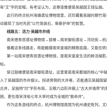
有“王”字的官帽，有考证认为，这尊造像便是吴越国王钱弘俶。
此行的终点杭州海塘遗址博物馆里，还珍藏着吴越时期竹笼石
动展现了当时先民“以竹笼装石、柴薪护岸”的智慧。
线路五：活力·吴越市井线
南宋德寿宫遗址博物馆→鼓楼→南宋御街遗址→河坊街→杭
循着这条线路走，既能触摸南宋皇城的精致底蕴，又能在转
第一站南宋德寿宫遗址博物馆，是南宋皇家生活的鲜活缩影
标。
穿过鼓楼便是南宋御街遗址，这里曾是南宋都城的核心“中轴
入了吴越国的市井烟火。拐进旁侧的大井巷，还能遇见吴越国留
古井，呈独特“凹”字形布局，五眼六边形井圈上“古大井墙界”
困，更在南宋淳祐七年大旱时成为全城的“救命井”。
作为这条游线的终点，杭州博物馆南馆为杭州通史陈列，尤以