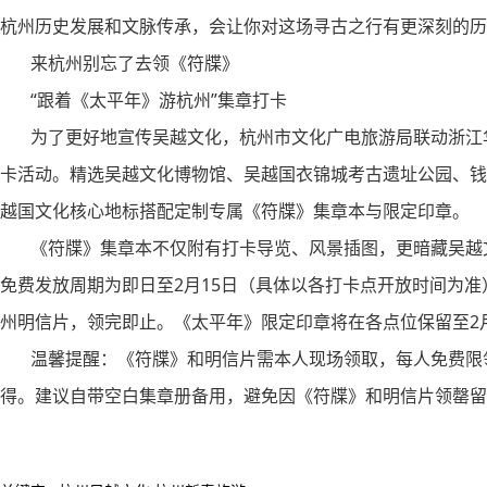
杭州历史发展和文脉传承，会让你对这场寻古之行有更深刻的历
来杭州别忘了去领《符牒》
“跟着《太平年》游杭州”集章打卡
为了更好地宣传吴越文化，杭州市文化广电旅游局联动浙江华
卡活动。精选吴越文化博物馆、吴越国衣锦城考古遗址公园、钱
越国文化核心地标搭配定制专属《符牒》集章本与限定印章。
《符牒》集章本不仅附有打卡导览、风景插图，更暗藏吴越文
免费发放周期为即日至2月15日（具体以各打卡点开放时间为准
州明信片，领完即止。《太平年》限定印章将在各点位保留至2月
温馨提醒：《符牒》和明信片需本人现场领取，每人免费限领
得。建议自带空白集章册备用，避免因《符牒》和明信片领罄留