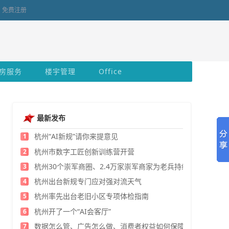
免费注册
房服务
楼宇管理
Office
最新发布
杭州“AI新规”请你来提意见
1
杭州市数字工匠创新训练营开营
2
杭州30个崇军商圈、2.4万家崇军商家为老兵持续发福利
3
杭州出台新规专门应对强对流天气
4
杭州率先出台老旧小区专项体检指南
5
杭州开了一个“AI会客厅”
6
数据怎么管、广告怎么做、消费者权益如何保障？
7