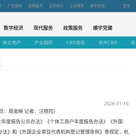
才
广告服务
品牌服务
五星网讯
企业服务
楼宇党建
登录
数字经济
现代服务
政策服务
楼宇党建
商业地产
产业园区
CBD动态
杭州CBD
选
2026-01-16
员：周金映 记者：汪晓筠）
年度报告公示办法》《个体工商户年度报告办法》《外国
办法》和《外国企业常驻代表机构登记管理条例》等规定，杭