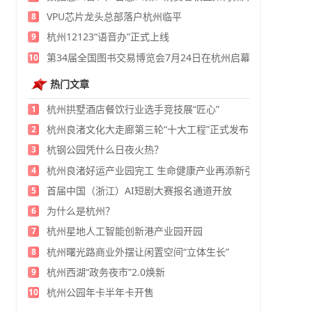
VPU芯片龙头总部落户杭州临平
8
杭州12123“语音办”正式上线
9
第34届全国图书交易博览会7月24日在杭州启幕
10
热门文章
杭州拱墅酒店餐饮行业选手竞技展“匠心”
1
杭州良渚文化大走廊第三轮“十大工程”正式发布
2
杭钢公园凭什么日夜火热？
3
杭州良渚好运产业园完工 生命健康产业再添新引擎
4
首届中国（浙江）AI短剧大赛报名通道开放
5
为什么是杭州？
6
杭州星地人工智能创新港产业园开园
7
杭州曙光路商业外摆让闲置空间“立体生长”
8
杭州西湖“政务夜市”2.0焕新
9
杭州公园年卡半年卡开售
10