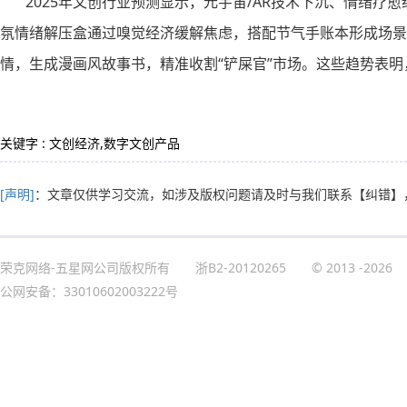
2025年文创行业预测显示，元宇宙/AR技术下沉、情绪疗愈
氛情绪解压盒通过嗅觉经济缓解焦虑，搭配节气手账本形成场景化
情，生成漫画风故事书，精准收割“铲屎官”市场。这些趋势表明，
关键字 : 文创经济,数字文创产品
[声明]
：文章仅供学习交流，如涉及版权问题请及时与我们联系
【纠错】
荣克网络-五星网公司版权所有
浙B2-20120265
© 2013
-2026
公网安备：33010602003222号