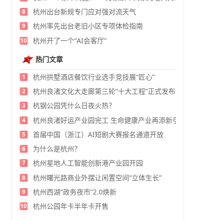
杭州出台新规专门应对强对流天气
8
杭州率先出台老旧小区专项体检指南
9
杭州开了一个“AI会客厅”
10
热门文章
杭州拱墅酒店餐饮行业选手竞技展“匠心”
1
杭州良渚文化大走廊第三轮“十大工程”正式发布
2
杭钢公园凭什么日夜火热？
3
杭州良渚好运产业园完工 生命健康产业再添新引擎
4
首届中国（浙江）AI短剧大赛报名通道开放
5
为什么是杭州？
6
杭州星地人工智能创新港产业园开园
7
杭州曙光路商业外摆让闲置空间“立体生长”
8
杭州西湖“政务夜市”2.0焕新
9
杭州公园年卡半年卡开售
10