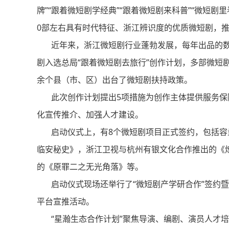
牌”“跟着微短剧学经典”“跟着微短剧来科普”“微短剧里看
0部左右具有时代特征、浙江辨识度的优质微短剧，
近年来，浙江微短剧行业蓬勃发展，每年出品的数量
剧入选总局“跟着微短剧去旅行”创作计划，多部微短剧
余个县（市、区）出台了微短剧扶持政策。
此次创作计划提出5项措施为创作主体提供服务保
化宣传推介、加强人才建设。
启动仪式上，有8个微短剧项目正式签约，包括容量
临安秘史》，浙江卫视与杭州有银文化合作推出的《燎
的《原罪二之无光角落》等。
启动仪式现场还举行了“微短剧产学研合作”签约暨“星
平台宣推活动。
“星瀚生态合作计划”聚焦导演、编剧、演员人才培养