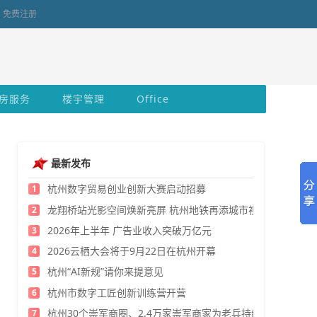
免费注册
房服务
楼宇管理
Office
最新发布
杭州数字贸易创业创新大赛启动招募
1
龙翔桥站光影空间焕新亮屏 杭州地铁再添城市视觉新地标
2
2026年上半年 广告业收入突破万亿元
3
2026云栖大会将于9月22日在杭州开幕
4
杭州“AI新规”请你来提意见
5
杭州市数字工匠创新训练营开营
6
杭州30个崇军商圈、2.4万家崇军商家为老兵持续发福利
7