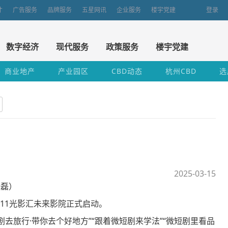
才
广告服务
品牌服务
五星网讯
企业服务
楼宇党建
登录
数字经济
现代服务
政策服务
楼宇党建
商业地产
产业园区
CBD动态
杭州CBD
选
2025-03-15
张磊）
511光影汇未来影院正式启动。
旅行·带你去个好地方”“跟着微短剧来学法”“微短剧里看品