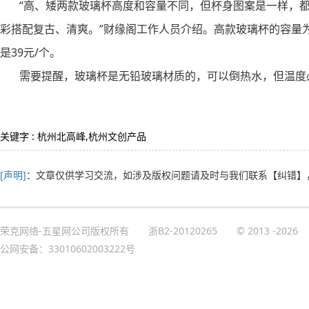
“高、矮两款玻璃杯高度和容量不同，但杯身图案是一样，都印有
彩搭配复古、清爽。”财缘阁工作人员介绍。高款玻璃杯的容量为370
是39元/个。
需要提醒，玻璃杯是无铅玻璃材质的，可以倒热水，但温度必
关键字 : 杭州北高峰,杭州文创产品
[声明]
：文章仅供学习交流，如涉及版权问题请及时与我们联系
【纠错】
荣克网络-五星网公司版权所有
浙B2-20120265
© 2013
-2026
公网安备：33010602003222号