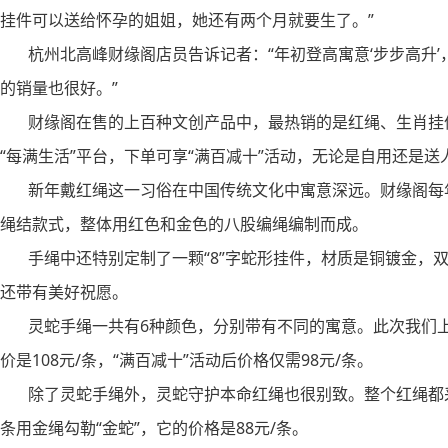
挂件可以送给怀孕的姐姐，她还有两个月就要生了。”
杭州北高峰财缘阁店员告诉记者：“年初登高寓意‘步步高升’
的销量也很好。”
财缘阁在售的上百种文创产品中，最热销的是红绳、生肖挂件
“每满生活”平台，下单可享“满百减十”活动，无论是自用还是送
新年戴红绳这一习俗在中国传统文化中寓意深远。财缘阁每年
绳结款式，整体用红色和金色的八股编绳编制而成。
手绳中还特别定制了一颗“8”字蛇形挂件，材质是铜镀金，
还带有美好祝愿。
灵蛇手绳一共有6种颜色，分别带有不同的寓意。此次我们上线
价是108元/条，“满百减十”活动后价格仅需98元/条。
除了灵蛇手绳外，灵蛇守护本命红绳也很别致。整个红绳都采
条用金绳勾勒“金蛇”，它的价格是88元/条。