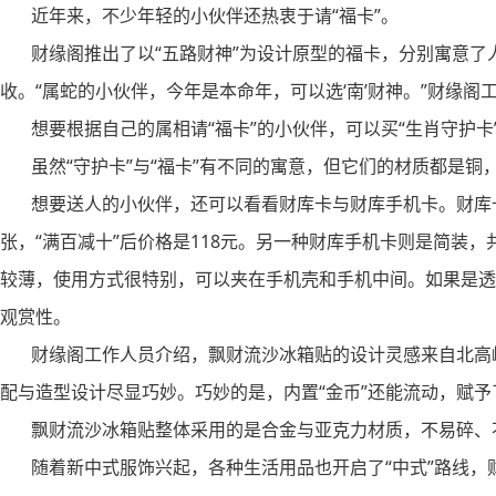
近年来，不少年轻的小伙伴还热衷于请“福卡”。
财缘阁推出了以“五路财神”为设计原型的福卡，分别寓意了
收。“属蛇的小伙伴，今年是本命年，可以选‘南’财神。”财缘阁
想要根据自己的属相请“福卡”的小伙伴，可以买“生肖守护卡”
虽然“守护卡”与“福卡”有不同的寓意，但它们的材质都是铜，
想要送人的小伙伴，还可以看看财库卡与财库手机卡。财库卡
张，“满百减十”后价格是118元。另一种财库手机卡则是简装
较薄，使用方式很特别，可以夹在手机壳和手机中间。如果是透
观赏性。
财缘阁工作人员介绍，飘财流沙冰箱贴的设计灵感来自北高峰
配与造型设计尽显巧妙。巧妙的是，内置“金币”还能流动，赋予
飘财流沙冰箱贴整体采用的是合金与亚克力材质，不易碎、不
随着新中式服饰兴起，各种生活用品也开启了“中式”路线，