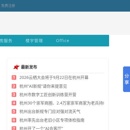
免费注册
房服务
楼宇管理
Office
最新发布
2026云栖大会将于9月22日在杭州开幕
1
杭州“AI新规”请你来提意见
2
杭州市数字工匠创新训练营开营
3
杭州30个崇军商圈、2.4万家崇军商家为老兵持续发福利
4
杭州出台新规专门应对强对流天气
5
杭州率先出台老旧小区专项体检指南
6
杭州开了一个“AI会客厅”
7