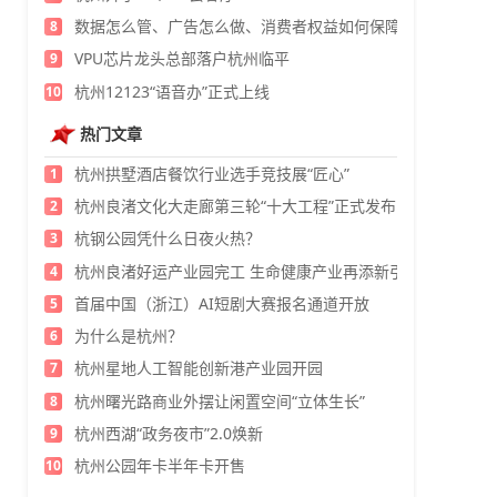
数据怎么管、广告怎么做、消费者权益如何保障？
8
VPU芯片龙头总部落户杭州临平
9
杭州12123“语音办”正式上线
10
热门文章
杭州拱墅酒店餐饮行业选手竞技展“匠心”
1
杭州良渚文化大走廊第三轮“十大工程”正式发布
2
杭钢公园凭什么日夜火热？
3
杭州良渚好运产业园完工 生命健康产业再添新引擎
4
首届中国（浙江）AI短剧大赛报名通道开放
5
为什么是杭州？
6
杭州星地人工智能创新港产业园开园
7
杭州曙光路商业外摆让闲置空间“立体生长”
8
杭州西湖“政务夜市”2.0焕新
9
杭州公园年卡半年卡开售
10