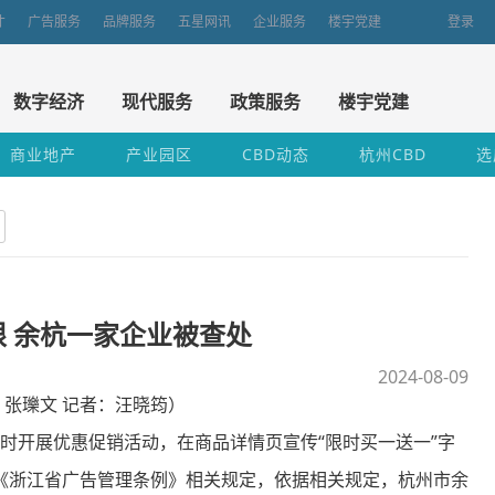
才
广告服务
品牌服务
五星网讯
企业服务
楼宇党建
登录
数字经济
现代服务
政策服务
楼宇党建
商业地产
产业园区
CBD动态
杭州CBD
选
限 余杭一家企业被查处
2024-08-09
张瓅文 记者：汪晓筠）
时开展优惠促销活动，在商品详情页宣传“限时买一送一”字
《浙江省广告管理条例》相关规定，依据相关规定，杭州市余