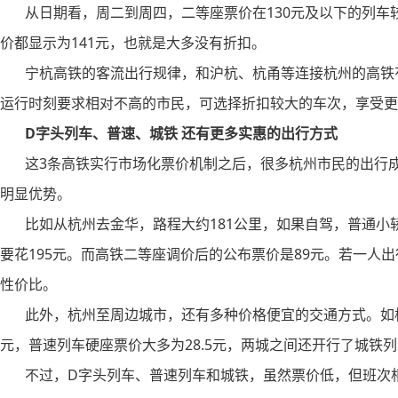
从日期看，周二到周四，二等座票价在130元及以下的列车
价都显示为141元，也就是大多没有折扣。
宁杭高铁的客流出行规律，和沪杭、杭甬等连接杭州的高铁有
运行时刻要求相对不高的市民，可选择折扣较大的车次，享受更
D字头列车、普速、城铁 还有更多实惠的出行方式
这3条高铁实行市场化票价机制之后，很多杭州市民的出行成
明显优势。
比如从杭州去金华，路程大约181公里，如果自驾，普通小轿
要花195元。而高铁二等座调价后的公布票价是89元。若一人
性价比。
此外，杭州至周边城市，还有多种价格便宜的交通方式。如杭
元，普速列车硬座票价大多为28.5元，两城之间还开行了城铁列
不过，D字头列车、普速列车和城铁，虽然票价低，但班次相