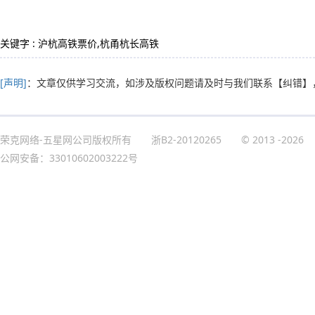
关键字 : 沪杭高铁票价,杭甬杭长高铁
[声明]
：文章仅供学习交流，如涉及版权问题请及时与我们联系
【纠错】
荣克网络-五星网公司版权所有
浙B2-20120265
© 2013
-2026
公网安备：33010602003222号