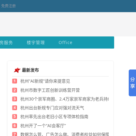
免费注册
房服务
楼宇管理
Office
最新发布
杭州“AI新规”请你来提意见
1
杭州市数字工匠创新训练营开营
2
杭州30个崇军商圈、2.4万家崇军商家为老兵持续发福利
3
杭州出台新规专门应对强对流天气
4
杭州率先出台老旧小区专项体检指南
5
杭州开了一个“AI会客厅”
6
数据怎么管、广告怎么做、消费者权益如何保障？
7