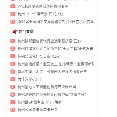
VPU芯片龙头总部落户杭州临平
8
杭州12123“语音办”正式上线
9
第34届全国图书交易博览会7月24日在杭州启幕
10
热门文章
杭州拱墅酒店餐饮行业选手竞技展“匠心”
1
杭州良渚文化大走廊第三轮“十大工程”正式发布
2
杭钢公园凭什么日夜火热？
3
杭州良渚好运产业园完工 生命健康产业再添新引擎
4
首届中国（浙江）AI短剧大赛报名通道开放
5
为什么是杭州？
6
杭州星地人工智能创新港产业园开园
7
杭州曙光路商业外摆让闲置空间“立体生长”
8
杭州西湖“政务夜市”2.0焕新
9
杭州公园年卡半年卡开售
10